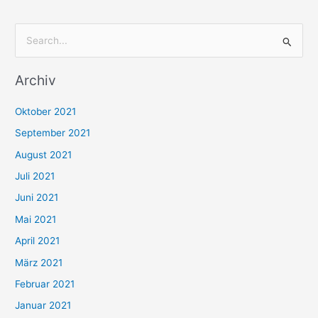
S
u
Archiv
c
h
Oktober 2021
e
September 2021
n
August 2021
n
Juli 2021
a
c
Juni 2021
h
Mai 2021
:
April 2021
März 2021
Februar 2021
Januar 2021