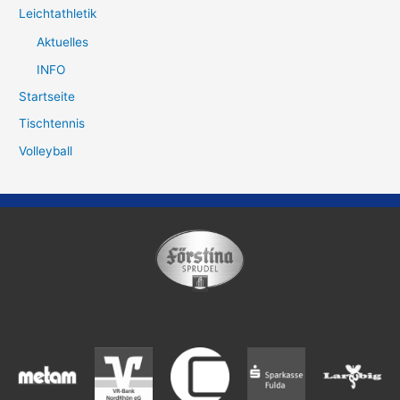
Leichtathletik
Aktuelles
INFO
Startseite
Tischtennis
Volleyball