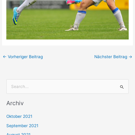
←
Vorheriger Beitrag
Nächster Beitrag
→
S
u
Archiv
c
h
Oktober 2021
e
September 2021
n
August 2021