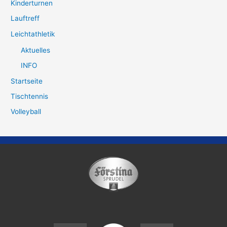
Kinderturnen
Lauftreff
Leichtathletik
Aktuelles
INFO
Startseite
Tischtennis
Volleyball