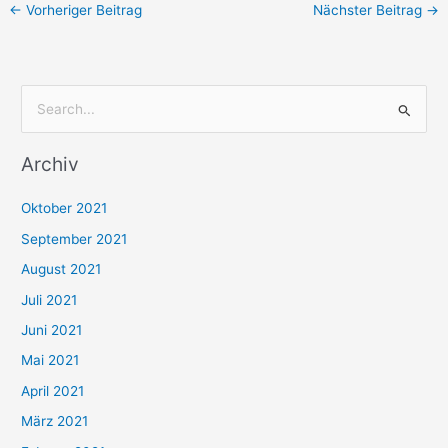
←
Vorheriger Beitrag
Nächster Beitrag
→
S
u
Archiv
c
h
Oktober 2021
e
September 2021
n
August 2021
n
Juli 2021
a
c
Juni 2021
h
Mai 2021
:
April 2021
März 2021