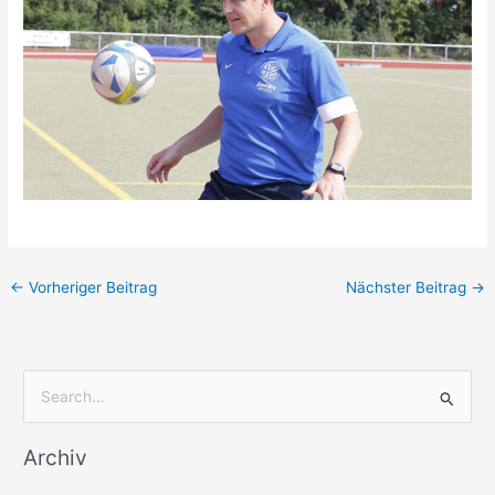
←
Vorheriger Beitrag
Nächster Beitrag
→
S
u
Archiv
c
h