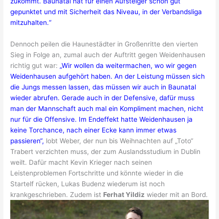
zukommt. Baunatal hat für einen Aufsteiger schon gut
gepunktet und mit Sicherheit das Niveau, in der Verbandsliga
mitzuhalten.“
Dennoch peilen die Haunestädter in Großenritte den vierten
Sieg in Folge an, zumal auch der Auftritt gegen Weidenhausen
richtig gut war:
„Wir wollen da weitermachen, wo wir gegen
Weidenhausen aufgehört haben. An der Leistung müssen sich
die Jungs messen lassen, das müssen wir auch in Baunatal
wieder abrufen. Gerade auch in der Defensive, dafür muss
man der Mannschaft auch mal ein Kompliment machen, nicht
nur für die Offensive. Im Endeffekt hatte Weidenhausen ja
keine Torchance, nach einer Ecke kann immer etwas
passieren“,
lobt Weber, der nun bis Weihnachten auf „Toto“
Trabert verzichten muss, der zum Auslandsstudium in Dublin
weilt. Dafür macht Kevin Krieger nach seinen
Leistenproblemen Fortschritte und könnte wieder in die
Startelf rücken, Lukas Budenz wiederum ist noch
krankgeschrieben. Zudem ist
Ferhat Yildiz
wieder mit an Bord.