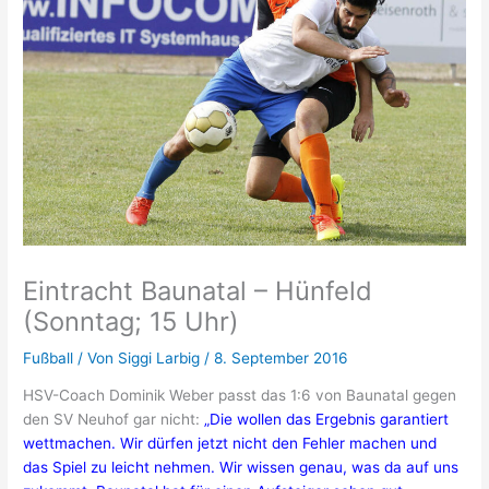
Eintracht Baunatal – Hünfeld
(Sonntag; 15 Uhr)
Fußball
/ Von
Siggi Larbig
/
8. September 2016
HSV-Coach Dominik Weber passt das 1:6 von Baunatal gegen
den SV Neuhof gar nicht:
„Die wollen das Ergebnis garantiert
wettmachen. Wir dürfen jetzt nicht den Fehler machen und
das Spiel zu leicht nehmen. Wir wissen genau, was da auf uns