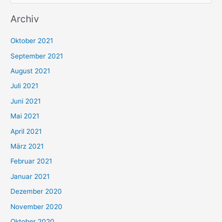
u
Archiv
c
h
Oktober 2021
e
September 2021
n
August 2021
n
Juli 2021
a
c
Juni 2021
h
Mai 2021
:
April 2021
März 2021
Februar 2021
Januar 2021
Dezember 2020
November 2020
Oktober 2020