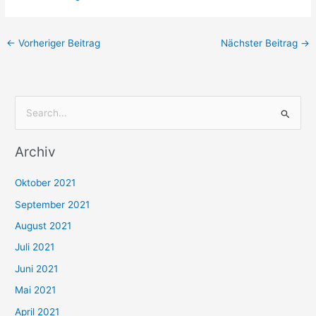
←
Vorheriger Beitrag
Nächster Beitrag
→
S
u
Archiv
c
h
Oktober 2021
e
September 2021
n
August 2021
n
Juli 2021
a
c
Juni 2021
h
Mai 2021
:
April 2021