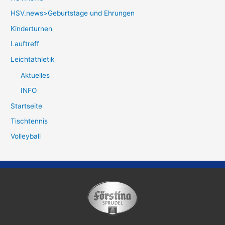
HSV.news>Geburtstage und Ehrungen
Kinderturnen
Lauftreff
Leichtathletik
Aktuelles
INFO
Startseite
Tischtennis
Volleyball