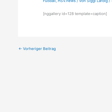
Fußball
,
HSV.news
/ Von
Siggi Larbig
/
[nggallery id=128 template=caption]
←
Vorheriger Beitrag