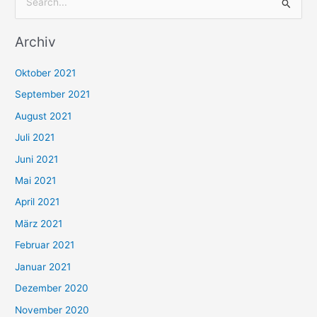
S
u
Archiv
c
h
Oktober 2021
e
September 2021
n
August 2021
n
Juli 2021
a
c
Juni 2021
h
Mai 2021
:
April 2021
März 2021
Februar 2021
Januar 2021
Dezember 2020
November 2020