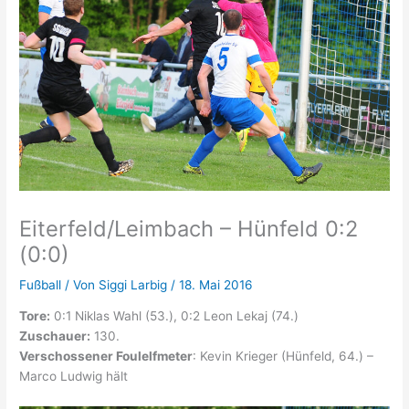
Eiterfeld/Leimbach – Hünfeld 0:2
(0:0)
Fußball
/ Von
Siggi Larbig
/
18. Mai 2016
Tore:
0:1 Niklas Wahl (53.), 0:2 Leon Lekaj (74.)
Zuschauer:
130.
Verschossener Foulelfmeter
: Kevin Krieger (Hünfeld, 64.) –
Marco Ludwig hält