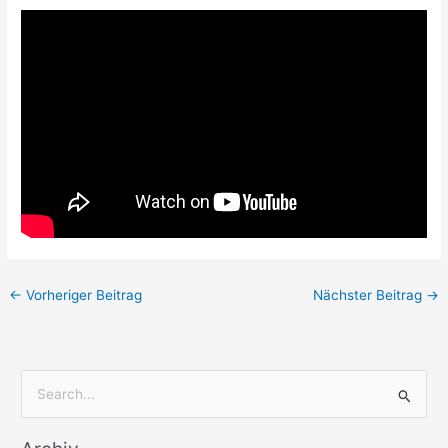
←
Vorheriger Beitrag
Nächster Beitrag
→
S
u