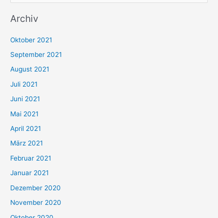
u
Archiv
c
h
Oktober 2021
e
September 2021
n
August 2021
n
Juli 2021
a
c
Juni 2021
h
Mai 2021
:
April 2021
März 2021
Februar 2021
Januar 2021
Dezember 2020
November 2020
Oktober 2020