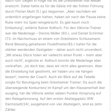
Nach fünf Siegen in Folge hat es die Griesheimer mal wieder
erwischt. Dabei hatte es für die Gäste mit der frühen Führung
durch Florian Muhl (5.) gut begonnen. „Aber nachdem wir
ordentlich angefangen hatten, haben wir nach der Pause keine
Ruhe mehr ins Spiel reingebracht. Es gab kaum noch
Entlastung“, erklärte Rainer Kolitsch. Für den Viktoria-Trainer
war die Niederlage – Dennis Müller (60.), und Daniel Schirmer
(73. im Nachschuss an einem von Griesheims Schlussmann
René Blessing gehaltenen Foulelfmeter/83.) trafen für die
stärker werdenden Gastgeber – daher auch nicht unverdient.
„Mit etwas Glück holen wir vielleicht einen Punkt – mehr aber
auch nicht“, ergänzte er. Kolitsch konnte die Niederlage aber
verkraften. „Ist doch klar, dass wir nicht alles gewinnen. Aber
die Einstellung hat gestimmt, wir haben uns nie hängen
lassen“, meinte der Coach. Auch ein Blick auf die Tabelle
sorgte für Beruhigung beim Griesheimer Trainer: Da auch die
überwiegende Konkurrenz im Kampf um den Klassenerhalt leer
ausging, hat die Viktoria weiter sieben Punkte Vorsprung auf
den Relegationsrang. Auf den ersten Abstiegsplatz (RW
Darmstadt/24), ausgehend von vier Absteigern, sind es zehn
Zähler.