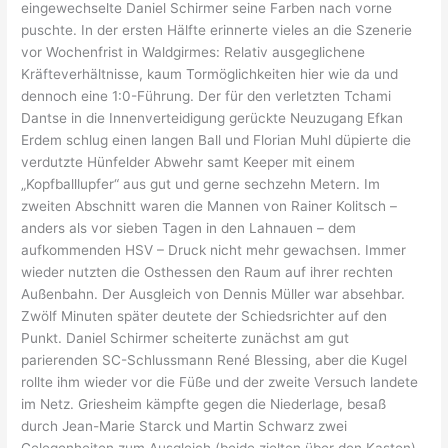
eingewechselte Daniel Schirmer seine Farben nach vorne
puschte. In der ersten Hälfte erinnerte vieles an die Szenerie
vor Wochenfrist in Waldgirmes: Relativ ausgeglichene
Kräfteverhältnisse, kaum Tormöglichkeiten hier wie da und
dennoch eine 1:0-Führung. Der für den verletzten Tchami
Dantse in die Innenverteidigung gerückte Neuzugang Efkan
Erdem schlug einen langen Ball und Florian Muhl düpierte die
verdutzte Hünfelder Abwehr samt Keeper mit einem
„Kopfballlupfer“ aus gut und gerne sechzehn Metern. Im
zweiten Abschnitt waren die Mannen von Rainer Kolitsch –
anders als vor sieben Tagen in den Lahnauen – dem
aufkommenden HSV – Druck nicht mehr gewachsen. Immer
wieder nutzten die Osthessen den Raum auf ihrer rechten
Außenbahn. Der Ausgleich von Dennis Müller war absehbar.
Zwölf Minuten später deutete der Schiedsrichter auf den
Punkt. Daniel Schirmer scheiterte zunächst am gut
parierenden SC-Schlussmann René Blessing, aber die Kugel
rollte ihm wieder vor die Füße und der zweite Versuch landete
im Netz. Griesheim kämpfte gegen die Niederlage, besaß
durch Jean-Marie Starck und Martin Schwarz zwei
Gelegenheiten zum Ausgleich (beide zielten über den Kasten),