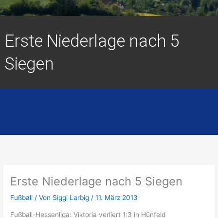
Erste Niederlage nach 5
Siegen
Erste Niederlage nach 5 Siegen
Fußball
/ Von
Siggi Larbig
/
11. März 2013
Fußball-Hessenliga: Viktoria verliert 1:3 in Hünfeld