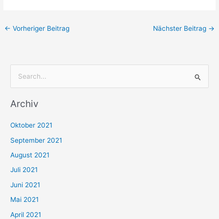
←
Vorheriger Beitrag
Nächster Beitrag
→
S
u
Archiv
c
h
Oktober 2021
e
September 2021
n
August 2021
n
Juli 2021
a
c
Juni 2021
h
Mai 2021
:
April 2021