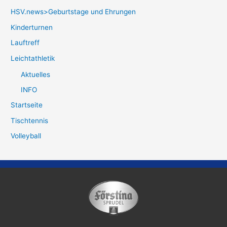
HSV.news>Geburtstage und Ehrungen
Kinderturnen
Lauftreff
Leichtathletik
Aktuelles
INFO
Startseite
Tischtennis
Volleyball