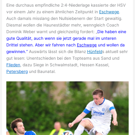
Eine durchaus empfindliche 2:4-Niederlage kassierte der HSV
vor einem Jahr zu einem ähnlichen Zeitpunkt in
Eschwege
.
Auch damals misslang den Nullsiebenern der Start gewaltig.
Diesmal wollen die Haunestädter mehr, wenngleich Coach
Dominik Weber warnt und gleichzeitig fordert: „
Die haben eine
gute Qualität, auch wenn sie jetzt gerade mal im unteren
Drittel stehen. Aber wir fahren nach
Eschwege
und wollen da
gewinnen.“
Auswärts lässt sich die Bilanz
Hünfeld
s aktuell sehr
gut lesen: Unentschieden bei den Topteams aus Sand und
Flieden
, dazu Siege in Schwalmstadt, Hessen Kassel,
Petersberg
und Baunatal.