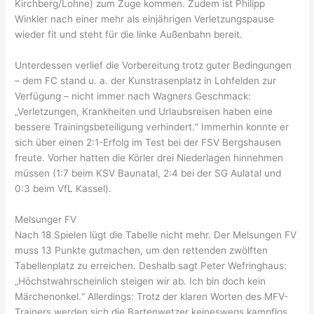
Kirchberg/Lohne) zum Zuge kommen. Zudem ist Philipp
Winkler nach einer mehr als einjährigen Verletzungspause
wieder fit und steht für die linke Außenbahn bereit.
Unterdessen verlief die Vorbereitung trotz guter Bedingungen
– dem FC stand u. a. der Kunstrasenplatz in Lohfelden zur
Verfügung – nicht immer nach Wagners Geschmack:
„Verletzungen, Krankheiten und Urlaubsreisen haben eine
bessere Trainingsbeteiligung verhindert.“ Immerhin konnte er
sich über einen 2:1-Erfolg im Test bei der FSV Bergshausen
freute. Vorher hatten die Körler drei Niederlagen hinnehmen
müssen (1:7 beim KSV Baunatal, 2:4 bei der SG Aulatal und
0:3 beim VfL Kassel).
Melsunger FV
Nach 18 Spielen lügt die Tabelle nicht mehr. Der Melsungen FV
muss 13 Punkte gutmachen, um den rettenden zwölften
Tabellenplatz zu erreichen. Deshalb sagt Peter Wefringhaus:
„Höchstwahrscheinlich steigen wir ab. Ich bin doch kein
Märchenonkel.“ Allerdings: Trotz der klaren Worten des MFV-
Trainers werden sich die Bartenwetzer keineswegs kampflos