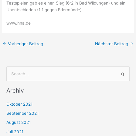
Testspielen gab es einen Sieg (6:2 in Bad Wildungen) und ein
Unentschieden (1:1 gegen Edermünde).
www.hna.de
←
Vorheriger Beitrag
Nächster Beitrag
→
S
u
Archiv
c
h
Oktober 2021
e
September 2021
n
August 2021
n
Juli 2021
a