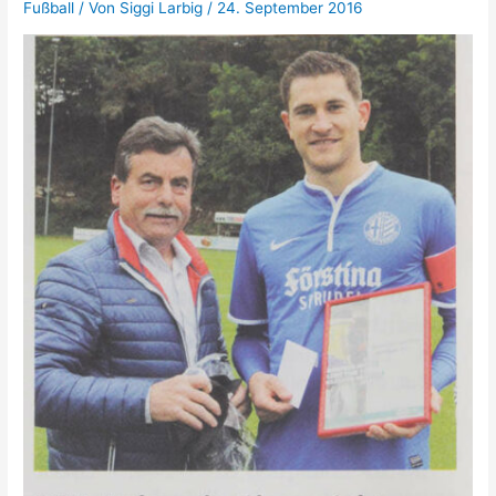
Fußball
/ Von
Siggi Larbig
/
24. September 2016