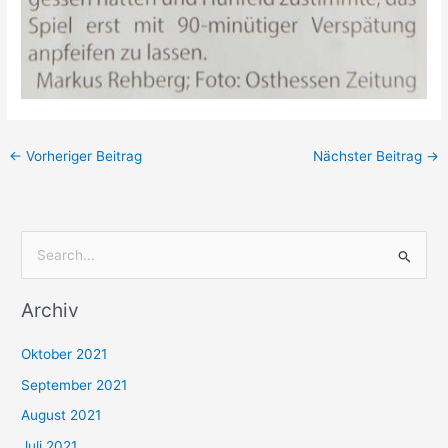
←
Vorheriger Beitrag
Nächster Beitrag
→
S
u
Archiv
c
h
Oktober 2021
e
September 2021
n
August 2021
n
Juli 2021
a