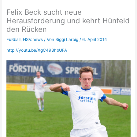
Felix Beck sucht neue
Herausforderung und kehrt Hünfeld
den Rücken
Fußball
,
HSV.news
/ Von
Siggi Larbig
/
6. April 2014
http://youtu.be/XgC493hbUFA