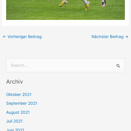
←
Vorheriger Beitrag
Nächster Beitrag
→
S
u
Archiv
c
h
Oktober 2021
e
September 2021
n
August 2021
n
Juli 2021
a
c
Juni 2021