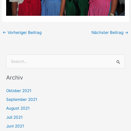
←
Vorheriger Beitrag
Nächster Beitrag
→
S
u
Archiv
c
h
Oktober 2021
e
September 2021
n
August 2021
n
Juli 2021
a
c
Juni 2021