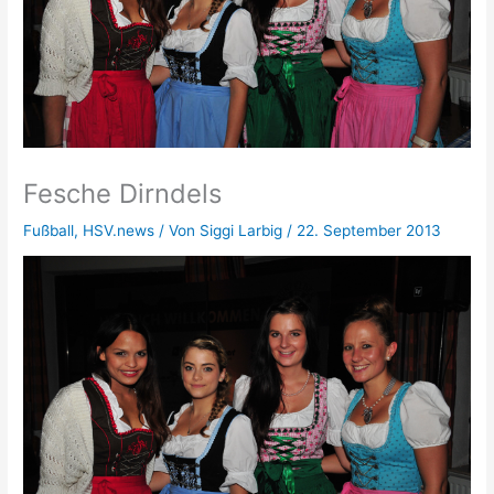
Fesche Dirndels
Fußball
,
HSV.news
/ Von
Siggi Larbig
/
22. September 2013