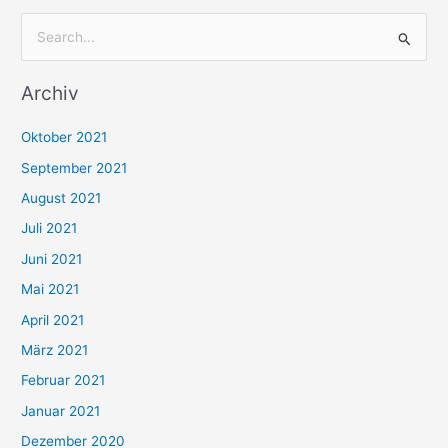
S
u
Archiv
c
h
Oktober 2021
e
September 2021
n
August 2021
n
Juli 2021
a
c
Juni 2021
h
Mai 2021
:
April 2021
März 2021
Februar 2021
Januar 2021
Dezember 2020