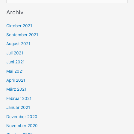
u
Archiv
c
h
Oktober 2021
e
September 2021
n
August 2021
n
Juli 2021
a
c
Juni 2021
h
Mai 2021
:
April 2021
März 2021
Februar 2021
Januar 2021
Dezember 2020
November 2020