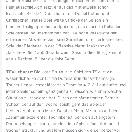
Jochen Maikranz in der bisherigen Saison noch nicht bereit:
Fast ausschließlich setzt er auf das mittlerweile schon
klassische 4-2-3-1. Dabei hat er mit Daniel Rother und
Christopher Krause über weite Strecke der Saison ein
Innenverteidigerpärchen aufgeboten, das quasi die Rolle der
Spielgestaltung übernommen hat. Die hohe Passquote der
erfahrenen Abwehrrecken sind Garanten für ein erfolgreiches
Spiel der Fliedener. In der Offensive bietet Maikranz oft
„falsche Außen“ auf. Gerade wenn Sascha Gies fit ist, kommt
er als Rechtsfuß über die linke Seite.
TSV Lehnerz:
Die klare Struktur im Spiel des TSV ist ein
wesentlicher Faktor für die Dominanz in der Verbandsliga.
Trainer Henry Lesser lässt sein Team im 4-2-3-1 auflaufen und
jeder Spieler scheint ganz genau zu wissen, wie er in welcher
Situation zu reagieren hat. Durch den bärenstarken Patrick
Schaaf, der auf der „Sechs“ spielt, geht das Spiel der
Lehnerzer oft durch Mitte. Da aber Pierre Mistretta auf der
„Zehn“ ein exzellenter Techniker ist, der sich auf engstem
Raum behaupten kann, tut dies dem Spiel keinen Abbruch. In
Sachen Struktur und System müssen sich die Lehnerzer vor