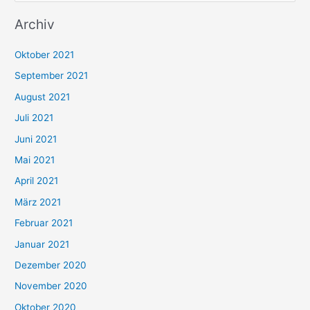
u
Archiv
c
h
Oktober 2021
e
September 2021
n
August 2021
n
Juli 2021
a
c
Juni 2021
h
Mai 2021
:
April 2021
März 2021
Februar 2021
Januar 2021
Dezember 2020
November 2020
Oktober 2020