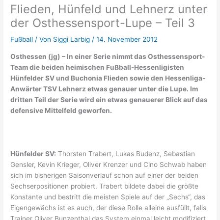
Flieden, Hünfeld und Lehnerz unter
der Osthessensport-Lupe – Teil 3
Fußball
/ Von
Siggi Larbig
/
14. November 2012
Osthessen (jg) – In einer Serie nimmt das Osthessensport-
Team die beiden heimischen Fußball-Hessenligisten
Hünfelder SV und Buchonia Flieden sowie den Hessenliga-
Anwärter TSV Lehnerz etwas genauer unter die Lupe. Im
dritten Teil der Serie wird ein etwas genauerer Blick auf das
defensive Mittelfeld geworfen.
Hünfelder SV:
Thorsten Trabert, Lukas Budenz, Sebastian
Gensler, Kevin Krieger, Oliver Krenzer und Cino Schwab haben
sich im bisherigen Saisonverlauf schon auf einer der beiden
Sechserpositionen probiert. Trabert bildete dabei die größte
Konstante und bestritt die meisten Spiele auf der „Sechs“, das
Eigengewächs ist es auch, der diese Rolle alleine ausfüllt, falls
Trainer Oliver Bunzenthal das System einmal leicht modifiziert.