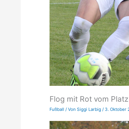
Flog mit Rot vom Platz
Fußball
/ Von
Siggi Larbig
/
3. Oktober 