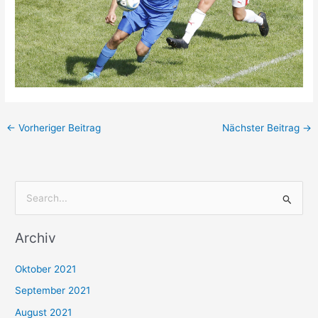
←
Vorheriger Beitrag
Nächster Beitrag
→
S
u
Archiv
c
h
Oktober 2021
e
September 2021
n
August 2021
n