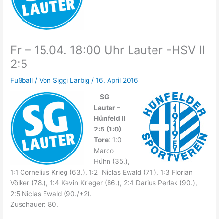
Fr – 15.04. 18:00 Uhr Lauter -HSV II
2:5
Fußball
/ Von
Siggi Larbig
/
16. April 2016
SG
Lauter –
Hünfeld II
2:5 (1:0)
Tore
: 1:0
Marco
Hühn (35.),
1:1 Cornelius Krieg (63.), 1:2 Niclas Ewald (71.), 1:3 Florian
Völker (78.), 1:4 Kevin Krieger (86.), 2:4 Darius Perlak (90.),
2:5 Niclas Ewald (90./+2).
Zuschauer: 80.