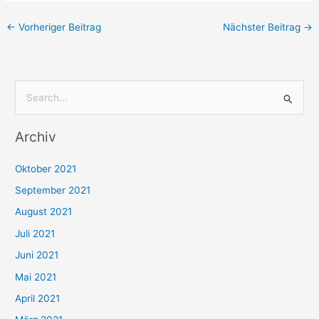
←
Vorheriger Beitrag
Nächster Beitrag
→
S
u
Archiv
c
h
Oktober 2021
e
September 2021
n
August 2021
n
Juli 2021
a
c
Juni 2021
h
Mai 2021
:
April 2021