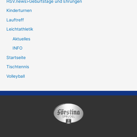
HSV.news>Geburtstage und Ehrungen
Kinderturnen
Lauftreff
Leichtathletik
Aktuelles
INFO
Startseite
Tischtennis
Volleyball