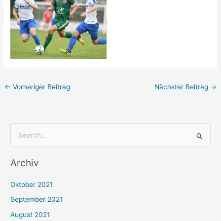
←
Vorheriger Beitrag
Nächster Beitrag
→
S
u
Archiv
c
h
Oktober 2021
e
September 2021
n
August 2021
n