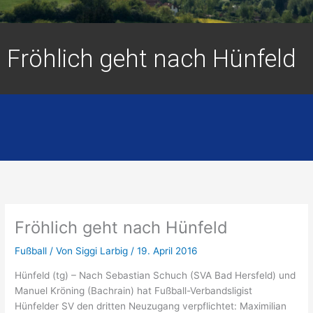
Fröhlich geht nach Hünfeld
Fröhlich geht nach Hünfeld
Fußball
/ Von
Siggi Larbig
/
19. April 2016
Hünfeld (tg) – Nach Sebastian Schuch (SVA Bad Hersfeld) und
Manuel Kröning (Bachrain) hat Fußball-Verbandsligist
Hünfelder SV den dritten Neuzugang verpflichtet: Maximilian