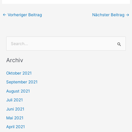
←
Vorheriger Beitrag
Nächster Beitrag
→
S
u
Archiv
c
h
Oktober 2021
e
September 2021
n
August 2021
n
Juli 2021
a
c
Juni 2021
h
Mai 2021
:
April 2021