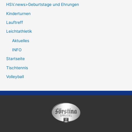
HSV.news>Geburtstage und Ehrungen
Kinderturnen
Lauftreff
Leichtathletik
Aktuelles
INFO
Startseite
Tischtennis
Volleyball