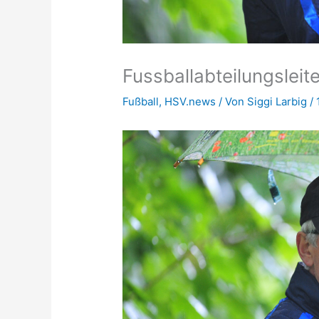
Fussballabteilungsleit
Fußball
,
HSV.news
/ Von
Siggi Larbig
/