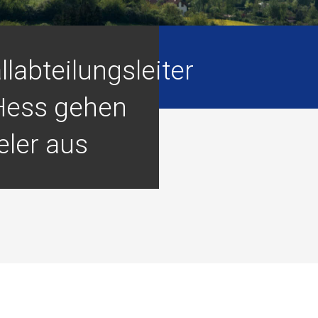
labteilungsleiter
Hess gehen
eler aus