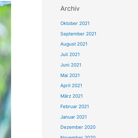
c
Archiv
h
e
Oktober 2021
n
September 2021
n
August 2021
a
Juli 2021
c
Juni 2021
h
Mai 2021
:
April 2021
März 2021
Februar 2021
Januar 2021
Dezember 2020
November 2020