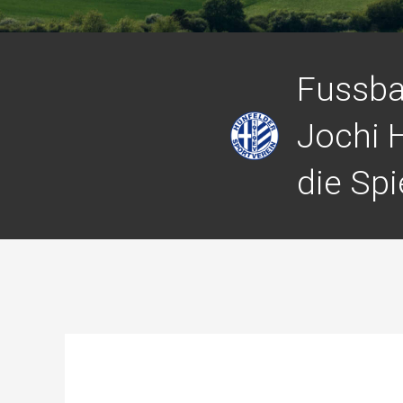
Fussbal
Jochi 
die Spi