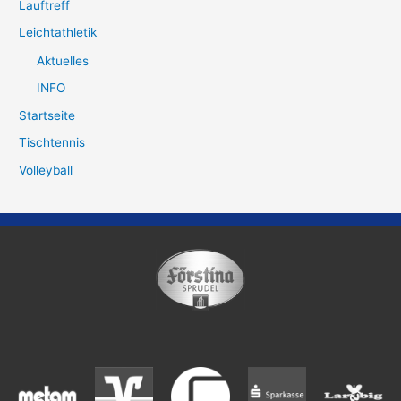
Lauftreff
Leichtathletik
Aktuelles
INFO
Startseite
Tischtennis
Volleyball