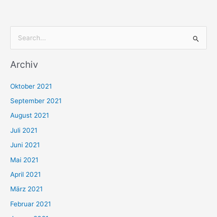
S
u
Archiv
c
h
Oktober 2021
e
September 2021
n
August 2021
n
Juli 2021
a
c
Juni 2021
h
Mai 2021
:
April 2021
März 2021
Februar 2021