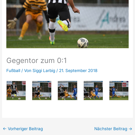
Gegentor zum 0:1
Fußball
/ Von
Siggi Larbig
/
21. September 2018
←
Vorheriger Beitrag
Nächster Beitrag
→