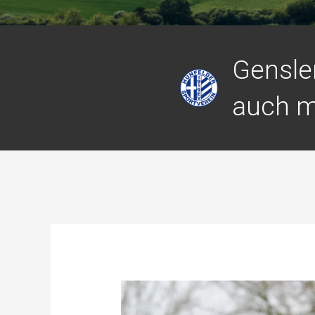
Gensle
auch m