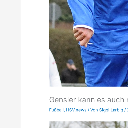
Gensler kann es auch 
Fußball
,
HSV.news
/ Von
Siggi Larbig
/