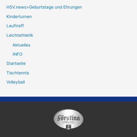
HSV.news>Geburtstage und Ehrungen
Kinderturnen
Lauftreff
Leichtathletik
Aktuelles
INFO
Startseite
Tischtennis
Volleyball