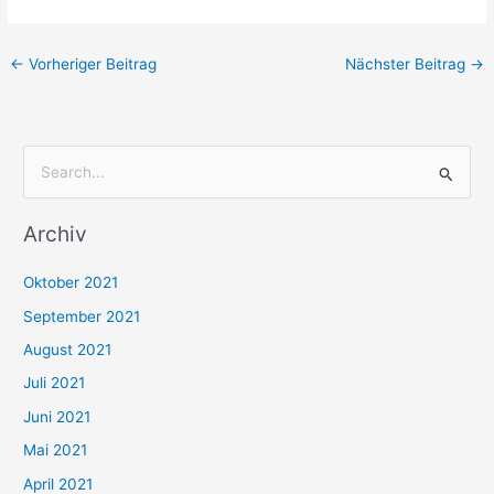
←
Vorheriger Beitrag
Nächster Beitrag
→
S
u
Archiv
c
h
Oktober 2021
e
September 2021
n
August 2021
n
Juli 2021
a
c
Juni 2021
h
Mai 2021
:
April 2021