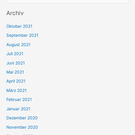
u
Archiv
c
h
Oktober 2021
e
September 2021
n
August 2021
n
Juli 2021
a
c
Juni 2021
h
Mai 2021
:
April 2021
März 2021
Februar 2021
Januar 2021
Dezember 2020
November 2020