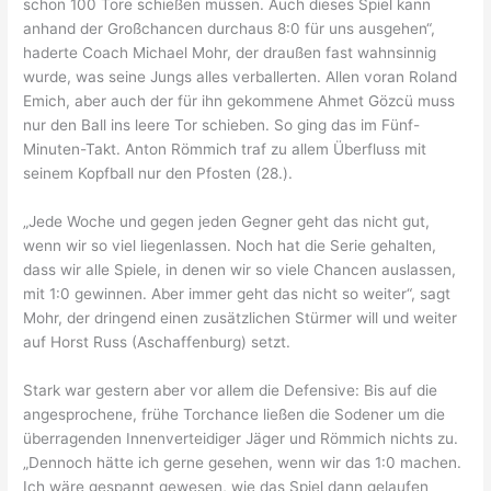
schon 100 Tore schießen müssen. Auch dieses Spiel kann
anhand der Großchancen durchaus 8:0 für uns ausgehen“,
haderte Coach Michael Mohr, der draußen fast wahnsinnig
wurde, was seine Jungs alles verballerten. Allen voran Roland
Emich, aber auch der für ihn gekommene Ahmet Gözcü muss
nur den Ball ins leere Tor schieben. So ging das im Fünf-
Minuten-Takt. Anton Römmich traf zu allem Überfluss mit
seinem Kopfball nur den Pfosten (28.).
„Jede Woche und gegen jeden Gegner geht das nicht gut,
wenn wir so viel liegenlassen. Noch hat die Serie gehalten,
dass wir alle Spiele, in denen wir so viele Chancen auslassen,
mit 1:0 gewinnen. Aber immer geht das nicht so weiter“, sagt
Mohr, der dringend einen zusätzlichen Stürmer will und weiter
auf Horst Russ (Aschaffenburg) setzt.
Stark war gestern aber vor allem die Defensive: Bis auf die
angesprochene, frühe Torchance ließen die Sodener um die
überragenden Innenverteidiger Jäger und Römmich nichts zu.
„Dennoch hätte ich gerne gesehen, wenn wir das 1:0 machen.
Ich wäre gespannt gewesen, wie das Spiel dann gelaufen