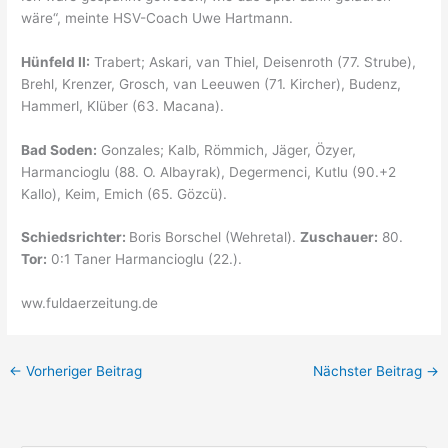
wäre“, meinte HSV-Coach Uwe Hartmann.
Hünfeld II:
Trabert; Askari, van Thiel, Deisenroth (77. Strube),
Brehl, Krenzer, Grosch, van Leeuwen (71. Kircher), Budenz,
Hammerl, Klüber (63. Macana).
Bad Soden:
Gonzales; Kalb, Römmich, Jäger, Özyer,
Harmancioglu (88. O. Albayrak), Degermenci, Kutlu (90.+2
Kallo), Keim, Emich (65. Gözcü).
Schiedsrichter:
Boris Borschel (Wehretal).
Zuschauer:
80.
Tor:
0:1 Taner Harmancioglu (22.).
ww.fuldaerzeitung.de
←
Vorheriger Beitrag
Nächster Beitrag
→