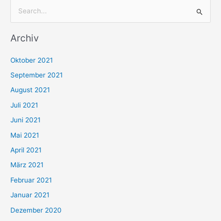
S
u
Archiv
c
h
Oktober 2021
e
September 2021
n
August 2021
n
Juli 2021
a
c
Juni 2021
h
Mai 2021
:
April 2021
März 2021
Februar 2021
Januar 2021
Dezember 2020