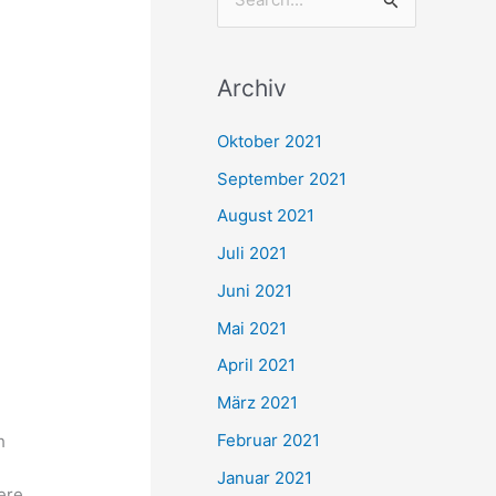
S
u
c
Archiv
h
e
Oktober 2021
n
September 2021
n
August 2021
a
Juli 2021
c
Juni 2021
h
Mai 2021
:
April 2021
März 2021
Februar 2021
h
Januar 2021
ere