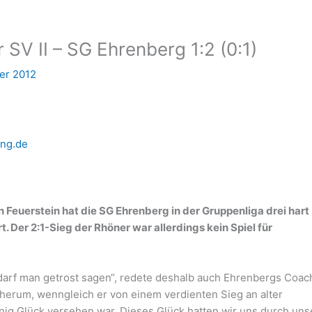
 SV II – SG Ehrenberg 1:2 (0:1)
er 2012
ung.de
 Feuerstein hat die SG Ehrenberg in der Gruppenliga drei hart
 Der 2:1-Sieg der Rhöner war allerdings kein Spiel für
darf man getrost sagen“, redete deshalb auch Ehrenbergs Coac
 herum, wenngleich er von einem verdienten Sieg an alter
enig Glück versehen war. Dieses Glück hatten wir uns durch uns