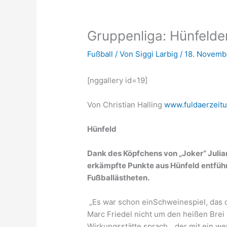
Gruppenliga: Hünfelder
Fußball
/ Von
Siggi Larbig
/
18. Novemb
[nggallery id=19]
Von Christian Halling
www.fuldaerzeit
Hünfeld
Dank des Köpfchens von „Joker“ Julian
erkämpfte Punkte aus Hünfeld entführt.
Fußballästheten.
„Es war schon einSchweinespiel, das 
Marc Friedel nicht um den heißen Brei
Wirkungsstätte sprach, „der mit ein w