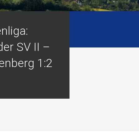
nliga:
er SV II –
enberg 1:2