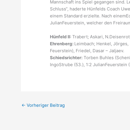
Mannschaft ins Spiel gegangen sind. 
Schluss“, haderte Hünfelds Coach Uw
einem Standard erzielte. Nach einemEc
JulianFeuerstein, welcher den Freirau
Hünfeld II:
Trabert; Askari, N.Deisenroth
Ehrenberg:
Leimbach; Henkel, Jörges, 
Feuerstein), Friedel, Dasar – Jaljaev.
Schiedsrichter:
Torben Buhles (Schenk
IngoStrube (53.), 1:2 JulianFeuerstein (
←
Vorheriger Beitrag