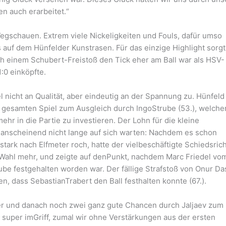
n auch erarbeitet.“
Wegschauen. Extrem viele Nickeligkeiten und Fouls, dafür umso
 auf dem Hünfelder Kunstrasen. Für das einzige Highlight sorg
ch einem Schubert-Freistoß den Tick eher am Ball war als HSV-
:0 einköpfte.
 nicht an Qualität, aber eindeutig an der Spannung zu. Hünfel
m gesamten Spiel zum Ausgleich durch IngoStrube (53.), welcher
hr in die Partie zu investieren. Der Lohn für die kleine
 anscheinend nicht lange auf sich warten: Nachdem es schon
tark nach Elfmeter roch, hatte der vielbeschäftigte Schiedsric
 Wahl mehr, und zeigte auf denPunkt, nachdem Marc Friedel vo
be festgehalten worden war. Der fällige Strafstoß von Onur Da
n, dass SebastianTrabert den Ball festhalten konnte (67.).
er und danach noch zwei ganz gute Chancen durch Jaljaev zum 2
super imGriff, zumal wir ohne Verstärkungen aus der ersten