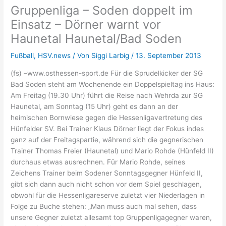
Gruppenliga – Soden doppelt im
Einsatz – Dörner warnt vor
Haunetal Haunetal/Bad Soden
Fußball
,
HSV.news
/ Von
Siggi Larbig
/
13. September 2013
(fs) –www.osthessen-sport.de Für die Sprudelkicker der SG
Bad Soden steht am Wochenende ein Doppelspieltag ins Haus:
Am Freitag (19.30 Uhr) führt die Reise nach Wehrda zur SG
Haunetal, am Sonntag (15 Uhr) geht es dann an der
heimischen Bornwiese gegen die Hessenligavertretung des
Hünfelder SV. Bei Trainer Klaus Dörner liegt der Fokus indes
ganz auf der Freitagspartie, während sich die gegnerischen
Trainer Thomas Freier (Haunetal) und Mario Rohde (Hünfeld II)
durchaus etwas ausrechnen. Für Mario Rohde, seines
Zeichens Trainer beim Sodener Sonntagsgegner Hünfeld II,
gibt sich dann auch nicht schon vor dem Spiel geschlagen,
obwohl für die Hessenligareserve zuletzt vier Niederlagen in
Folge zu Buche stehen: „Man muss auch mal sehen, dass
unsere Gegner zuletzt allesamt top Gruppenligagegner waren,