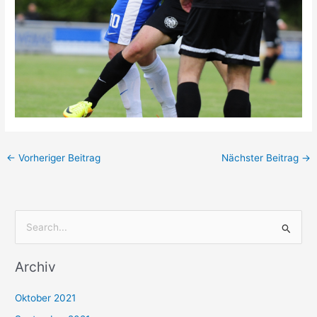
←
Vorheriger Beitrag
Nächster Beitrag
→
S
u
Archiv
c
h
Oktober 2021
e