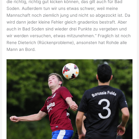
die richtig, richtig gut kicken können, das gilt auch für Bad
Soden. Außerdem tun wir uns etwas schwer, weil meine
Mannschaft noch ziemlich jung und nicht so abgezockt ist. Da
wird dann jeder kleine Fehler gleich gnadenlos bestraft. Aber
auch in Bad Soden sind wieder drei Punkte zu vergeben und
wir werden versuchen, etwas mitzunehmen.“ Fraglich ist noch
Rene Dieterich (Rückenprobleme), ansonsten hat Rohde alle
Mann an Bord.