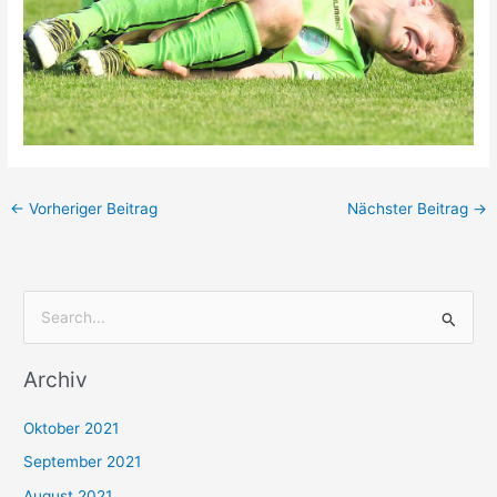
←
Vorheriger Beitrag
Nächster Beitrag
→
S
u
Archiv
c
h
Oktober 2021
e
September 2021
n
August 2021