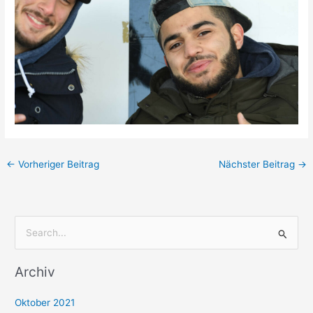
←
Vorheriger Beitrag
Nächster Beitrag
→
S
u
Archiv
c
h
Oktober 2021
e