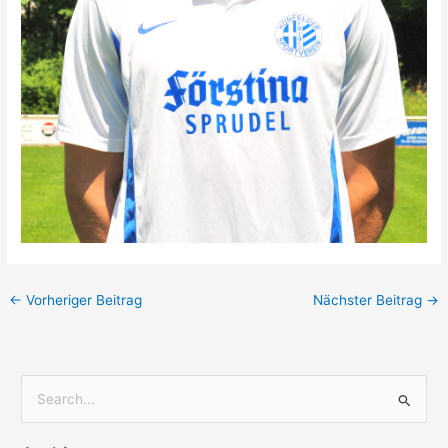
←
Vorheriger Beitrag
Nächster Beitrag
→
S
u