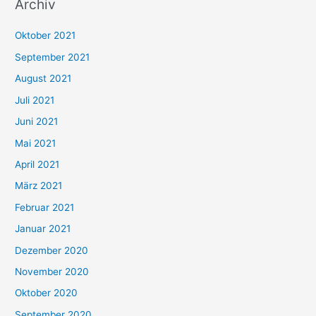
Archiv
c
h
Oktober 2021
e
September 2021
n
August 2021
n
Juli 2021
a
c
Juni 2021
h
Mai 2021
:
April 2021
März 2021
Februar 2021
Januar 2021
Dezember 2020
November 2020
Oktober 2020
September 2020