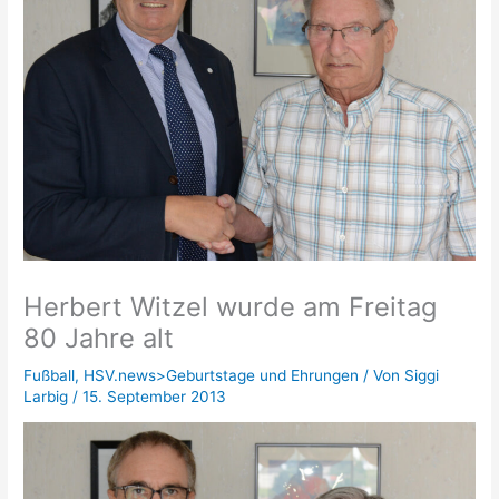
Herbert Witzel wurde am Freitag
80 Jahre alt
Fußball
,
HSV.news>Geburtstage und Ehrungen
/ Von
Siggi
Larbig
/
15. September 2013