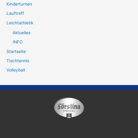
Kinderturnen
Lauftreff
Leichtathletik
Aktuelles
INFO
Startseite
Tischtennis
Volleyball