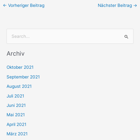
←
Vorheriger Beitrag
Nächster Beitrag
→
S
u
Archiv
c
h
Oktober 2021
e
September 2021
n
August 2021
n
Juli 2021
a
c
Juni 2021
h
Mai 2021
:
April 2021
März 2021