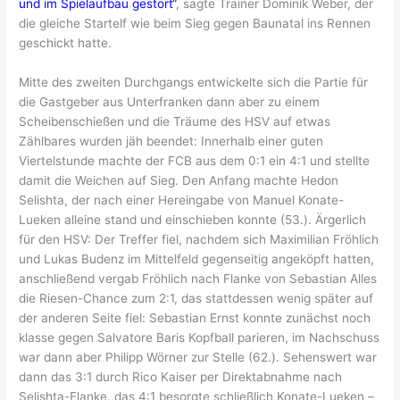
und im Spielaufbau gestört“
, sagte Trainer Dominik Weber, der
die gleiche Startelf wie beim Sieg gegen Baunatal ins Rennen
geschickt hatte.
Mitte des zweiten Durchgangs entwickelte sich die Partie für
die Gastgeber aus Unterfranken dann aber zu einem
Scheibenschießen und die Träume des HSV auf etwas
Zählbares wurden jäh beendet: Innerhalb einer guten
Viertelstunde machte der FCB aus dem 0:1 ein 4:1 und stellte
damit die Weichen auf Sieg. Den Anfang machte Hedon
Selishta, der nach einer Hereingabe von Manuel Konate-
Lueken alleine stand und einschieben konnte (53.). Ärgerlich
für den HSV: Der Treffer fiel, nachdem sich Maximilian Fröhlich
und Lukas Budenz im Mittelfeld gegenseitig angeköpft hatten,
anschließend vergab Fröhlich nach Flanke von Sebastian Alles
die Riesen-Chance zum 2:1, das stattdessen wenig später auf
der anderen Seite fiel: Sebastian Ernst konnte zunächst noch
klasse gegen Salvatore Baris Kopfball parieren, im Nachschuss
war dann aber Philipp Wörner zur Stelle (62.). Sehenswert war
dann das 3:1 durch Rico Kaiser per Direktabnahme nach
Selishta-Flanke, das 4:1 besorgte schließlich Konate-Lueken –