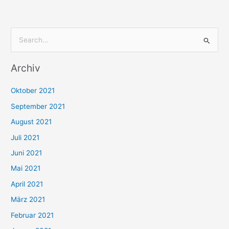
S
u
Archiv
c
h
Oktober 2021
e
September 2021
n
August 2021
n
Juli 2021
a
c
Juni 2021
h
Mai 2021
:
April 2021
März 2021
Februar 2021