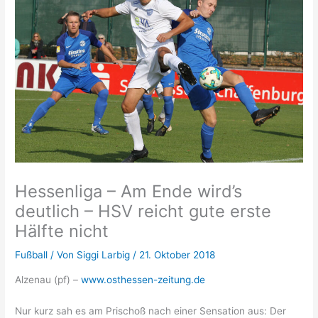
Hessenliga – Am Ende wird’s
deutlich – HSV reicht gute erste
Hälfte nicht
Fußball
/ Von
Siggi Larbig
/
21. Oktober 2018
Alzenau (pf) –
www.osthessen-zeitung.de
Nur kurz sah es am Prischoß nach einer Sensation aus: Der