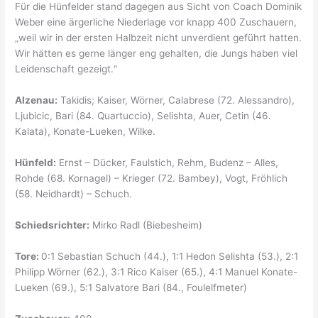
Für die Hünfelder stand dagegen aus Sicht von Coach Dominik
Weber eine ärgerliche Niederlage vor knapp 400 Zuschauern,
„weil wir in der ersten Halbzeit nicht unverdient geführt hatten.
Wir hätten es gerne länger eng gehalten, die Jungs haben viel
Leidenschaft gezeigt.“
Alzenau:
Takidis; Kaiser, Wörner, Calabrese (72. Alessandro),
Ljubicic, Bari (84. Quartuccio), Selishta, Auer, Cetin (46.
Kalata), Konate-Lueken, Wilke.
Hünfeld:
Ernst – Dücker, Faulstich, Rehm, Budenz – Alles,
Rohde (68. Kornagel) – Krieger (72. Bambey), Vogt, Fröhlich
(58. Neidhardt) – Schuch.
Schiedsrichter:
Mirko Radl (Biebesheim)
Tore:
0:1 Sebastian Schuch (44.), 1:1 Hedon Selishta (53.), 2:1
Philipp Wörner (62.), 3:1 Rico Kaiser (65.), 4:1 Manuel Konate-
Lueken (69.), 5:1 Salvatore Bari (84., Foulelfmeter)