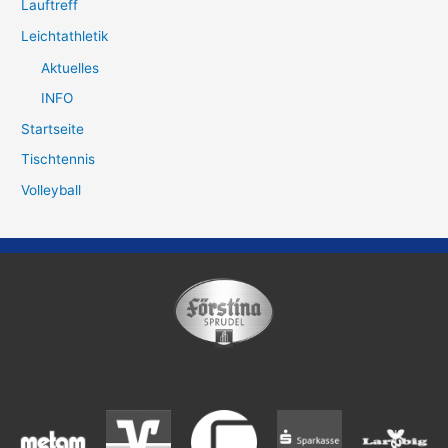
Lauftreff
Leichtathletik
Aktuelles
INFO
Startseite
Tischtennis
Volleyball