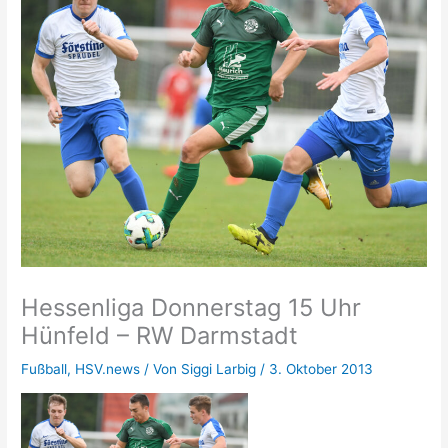
Hessenliga Donnerstag 15 Uhr
Hünfeld – RW Darmstadt
Fußball
,
HSV.news
/ Von
Siggi Larbig
/
3. Oktober 2013