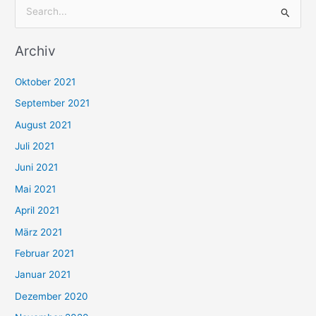
S
u
Archiv
c
h
Oktober 2021
e
September 2021
n
August 2021
n
Juli 2021
a
c
Juni 2021
h
Mai 2021
:
April 2021
März 2021
Februar 2021
Januar 2021
Dezember 2020