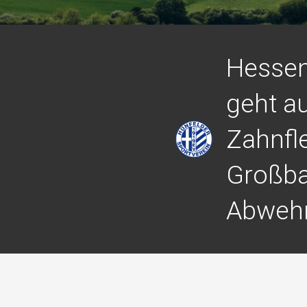
Hessen
geht a
Zahnfl
Großba
Abweh