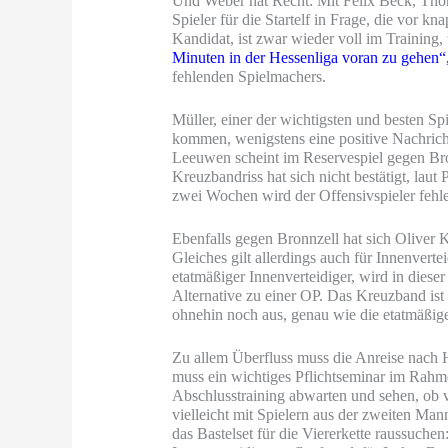
Und Weber hat Recht: Mit Felix Beck, Tho
Spieler für die Startelf in Frage, die vor 
Kandidat, ist zwar wieder voll im Training
Minuten in der Hessenliga voran zu gehen“
fehlenden Spielmachers.
Müller, einer der wichtigsten und besten Sp
kommen, wenigstens eine positive Nachrich
Leeuwen scheint im Reservespiel gegen Bron
Kreuzbandriss hat sich nicht bestätigt, la
zwei Wochen wird der Offensivspieler fehl
Ebenfalls gegen Bronnzell hat sich Oliver K
Gleiches gilt allerdings auch für Innenvert
etatmäßiger Innenverteidiger, wird in dieser
Alternative zu einer OP. Das Kreuzband ist 
ohnehin noch aus, genau wie die etatmäßi
Zu allem Überfluss muss die Anreise nach
muss ein wichtiges Pflichtseminar im Rahm
Abschlusstraining abwarten und sehen, ob 
vielleicht mit Spielern aus der zweiten Ma
das Bastelset für die Viererkette raussuche