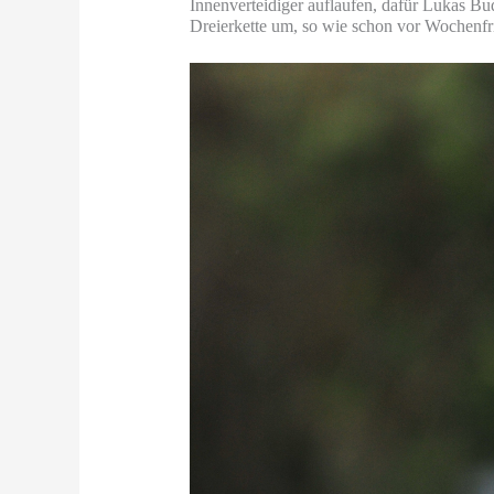
Innenverteidiger auflaufen, dafür Lukas Bud
Dreierkette um, so wie schon vor Wochenfri