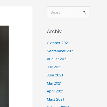
S
u
c
Archiv
h
e
Oktober 2021
n
September 2021
n
August 2021
a
Juli 2021
c
Juni 2021
h
Mai 2021
:
April 2021
März 2021