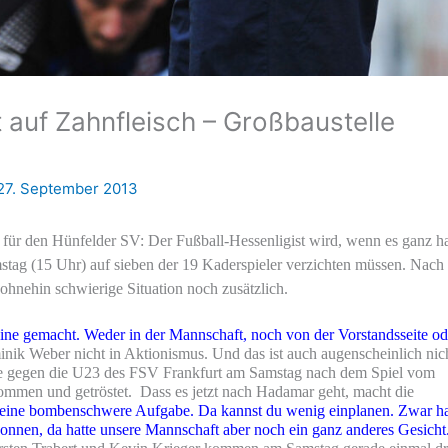
 auf Zahnfleisch – Großbaustelle
27. September 2013
 für den Hünfelder SV: Der Fußball-Hessenligist wird, wenn es ganz ha
ag (15 Uhr) auf sieben der 19 Kaderspieler verzichten müssen. Nach 
 ohnehin schwierige Situation noch zusätzlich.
eine gemacht. Weder in der Mannschaft, noch von der Vorstandsseite od
inik Weber nicht in Aktionismus. Und das ist auch augenscheinlich nic
age gegen die U23 des FSV Frankfurt am Samstag nach dem Spiel vom
mmen und getröstet. Dass es jetzt nach Hadamar geht, macht die
eine bombenschwere Aufgabe. Da kannst du wenig einplanen. Zwar h
onnen, da hatte unsere Mannschaft aber noch ein ganz anderes Gesicht