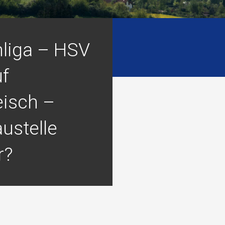
liga – HSV
uf
eisch –
ustelle
r?