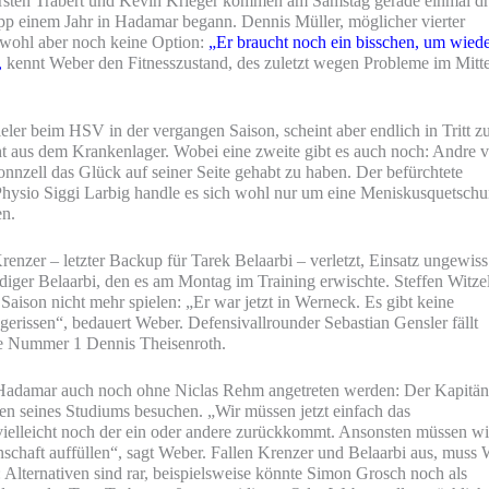
rsten Trabert und Kevin Krieger kommen am Samstag gerade einmal dr
knapp einem Jahr in Hadamar begann. Dennis Müller, möglicher vierter
, wohl aber noch keine Option:
„Er braucht noch ein bisschen, um wied
,
kennt Weber den Fitnesszustand, des zuletzt wegen Probleme im Mitt
ieler beim HSV in der vergangen Saison, scheint aber endlich in Tritt z
t aus dem Krankenlager. Wobei eine zweite gibt es auch noch: Andre 
nzell das Glück auf seiner Seite gehabt zu haben. Der befürchtete
ut Physio Siggi Larbig handle es sich wohl nur um eine Meniskusquetsch
en.
renzer – letzter Backup für Tarek Belaarbi – verletzt, Einsatz ungewiss
eidiger Belaarbi, den es am Montag im Training erwischte. Steffen Witzel
 Saison nicht mehr spielen: „Er war jetzt in Werneck. Es gibt keine
gerissen“, bedauert Weber. Defensivallrounder Sebastian Gensler fällt
ge Nummer 1 Dennis Theisenroth.
 Hadamar auch noch ohne Niclas Rehm angetreten werden: Der Kapitä
en seines Studiums besuchen. „Wir müssen jetzt einfach das
vielleicht noch der ein oder andere zurückkommt. Ansonsten müssen wi
nnschaft auffüllen“, sagt Weber. Fallen Krenzer und Belaarbi aus, muss
n: Alternativen sind rar, beispielsweise könnte Simon Grosch noch als