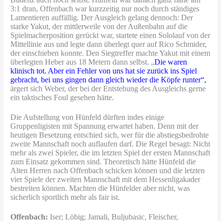
3:1 dran, Offenbach war kurzzeitig nur noch durch ständiges
Lamentieren auffällig. Der Ausgleich gelang dennoch: Der
starke Yakut, der mittlerweile von der Außenbahn auf die
Spielmacherposition gerückt war, startete einen Sololauf von der
Mittellinie aus und legte dann überlegt quer auf Rico Schmider,
der einschieben konnte. Den Siegtreffer machte Yakut mit einem
überlegten Heber aus 18 Metern dann selbst. „
Die waren
klinisch tot. Aber ein Fehler von uns hat sie zurück ins Spiel
gebracht, bei uns gingen dann gleich wieder die Köpfe runter“,
ärgert sich Weber, der bei der Entstehung des Ausgleichs gerne
ein taktisches Foul gesehen hätte.
Die Aufstellung von Hünfeld dürften indes einige
Gruppenligisten mit Spannung erwartet haben. Denn mit der
heutigen Besetzung entschied sich, wer für die abstiegsbedrohte
zweite Mannschaft noch auflaufen darf. Die Regel besagt: Nicht
mehr als zwei Spieler, die im letzten Spiel der ersten Mannschaft
zum Einsatz gekommen sind. Theoretisch hätte Hünfeld die
Alten Herren nach Offenbach schicken können und die letzten
vier Spiele der zweiten Mannschaft mit dem Hessenligakader
bestreiten können. Machten die Hünfelder aber nicht, was
sicherlich sportlich mehr als fair ist.
Offenbach:
Iser; Löbig; Jamali, Buljubasic, Fleischer,