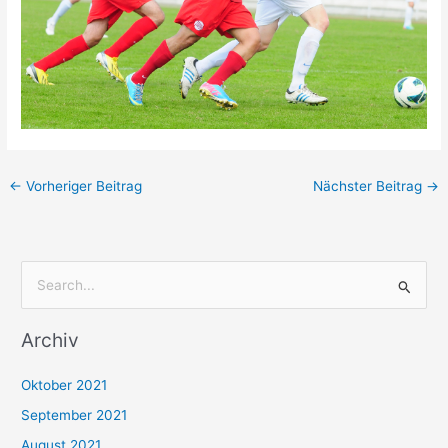
←
Vorheriger Beitrag
Nächster Beitrag
→
S
u
Archiv
c
h
Oktober 2021
e
September 2021
n
August 2021