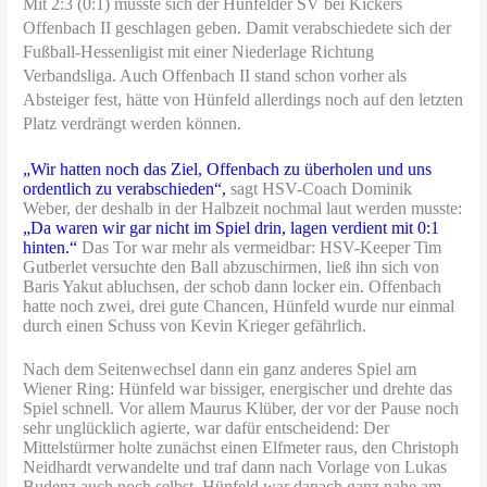
Mit 2:3 (0:1) musste sich der Hünfelder SV bei Kickers
Offenbach II geschlagen geben. Damit verabschiedete sich der
Fußball-Hessenligist mit einer Niederlage Richtung
Verbandsliga. Auch Offenbach II stand schon vorher als
Absteiger fest, hätte von Hünfeld allerdings noch auf den letzten
Platz verdrängt werden können.
„Wir hatten noch das Ziel, Offenbach zu überholen und uns
ordentlich zu verabschieden“,
sagt HSV-Coach Dominik
Weber, der deshalb in der Halbzeit nochmal laut werden musste:
„Da waren wir gar nicht im Spiel drin, lagen verdient mit 0:1
hinten.“
Das Tor war mehr als vermeidbar: HSV-Keeper Tim
Gutberlet versuchte den Ball abzuschirmen, ließ ihn sich von
Baris Yakut abluchsen, der schob dann locker ein. Offenbach
hatte noch zwei, drei gute Chancen, Hünfeld wurde nur einmal
durch einen Schuss von Kevin Krieger gefährlich.
Nach dem Seitenwechsel dann ein ganz anderes Spiel am
Wiener Ring: Hünfeld war bissiger, energischer und drehte das
Spiel schnell. Vor allem Maurus Klüber, der vor der Pause noch
sehr unglücklich agierte, war dafür entscheidend: Der
Mittelstürmer holte zunächst einen Elfmeter raus, den Christoph
Neidhardt verwandelte und traf dann nach Vorlage von Lukas
Budenz auch noch selbst. Hünfeld war danach ganz nahe am