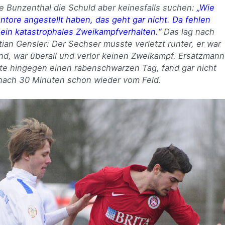
te Bunzenthal die Schuld aber keinesfalls suchen:
„Wie
ntore angestellt haben, das geht gar nicht. Da fehlen
 ein katastrophales Zweikampfverhalten.“
Das lag nach
ian Gensler: Der Sechser musste verletzt runter, er war
nd, war überall und verlor keinen Zweikampf. Ersatzmann
te hingegen einen rabenschwarzen Tag, fand gar nicht
 nach 30 Minuten schon wieder vom Feld.