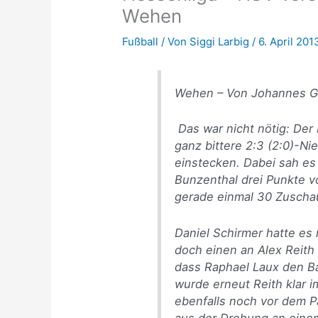
Wehen
Fußball
/ Von
Siggi Larbig
/
6. April 201
Wehen –
Von Johannes G
Das war nicht nötig: Der
ganz bittere 2:3 (2:0)-Ni
einstecken. Dabei sah es
Bunzenthal drei Punkte v
gerade einmal 30 Zuschau
Daniel Schirmer hatte es 
doch einen an Alex Reith
dass Raphael Laux den Ba
wurde erneut Reith klar i
ebenfalls noch vor dem P
aus der Drehung an einem