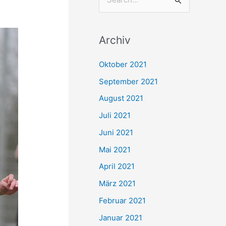
S
u
c
Archiv
h
e
Oktober 2021
n
September 2021
n
August 2021
a
Juli 2021
c
Juni 2021
h
Mai 2021
:
April 2021
März 2021
Februar 2021
Januar 2021