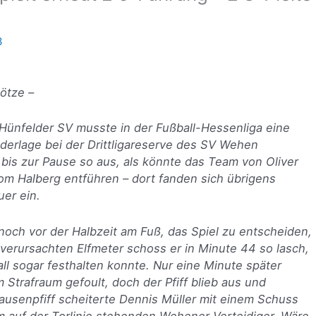
3
ötze
–
 Hünfelder SV musste in der Fußball-Hessenliga eine
ederlage bei der Drittligareserve des SV Wehen
 bis zur Pause so aus, als könnte das Team von Oliver
om Halberg entführen – dort fanden sich übrigens
er ein.
noch vor der Halbzeit am Fuß, das Spiel zu entscheiden,
 verursachten Elfmeter schoss er in Minute 44 so lasch,
ll sogar festhalten konnte. Nur eine Minute später
m Strafraum gefoult, doch der Pfiff blieb aus und
ausenpfiff scheiterte Dennis Müller mit einem Schuss
 auf der Torlinie stehenden Wehener Verteidiger. Wäre