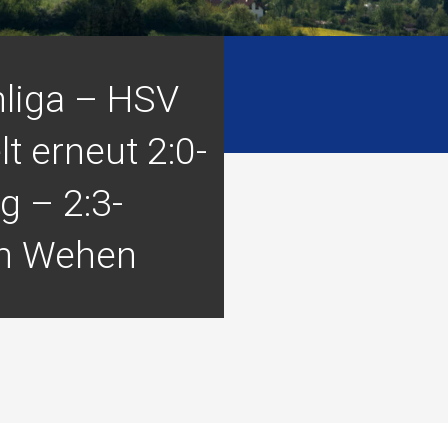
liga – HSV
lt erneut 2:0-
g – 2:3-
 in Wehen