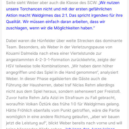
Seite sieht Weber aber auch die Klasse des SCW:
„Wir nutzen
unsere Torchancen nicht und mit der ersten gefährlichen
Aktion macht Waldgirmes das 2:1. Das spricht irgendwo für ihre
Qualität. Wir müssen einfach daran arbeiten, dass wir
zuschlagen, wenn wir die Möglichkeiten haben.“
Dabei waren die Hünfelder über weite Strecken das dominante
Team. Besonders, als Weber in der Verletzungspause von
Kouami Dalmeida nach etwa einer Viertelstunde zur
angestammten 4-2-3-1-Formation zurückkehrte, zeigte der
HSV teilweise tolle Kombinationen. „Wir haben dann höher
angegriffen und das Spiel in die Hand genommen“, analysiert
Weber. In dieser Phase egalisierten die Gäste auch die
Führung der Hausherren, dabei traf Niclas Rehm allerdings
nicht aus dem Spiel heraus, sondern sehenswert per Freistoß.
Zuvor hatte Rehm Jafa Azizi im Strafraum zu Fall gebracht,
woraufhin Volkan Öztürk das frühe 1:0 für Waldgirmes gelang.
Hätte Fröhlich ebenfalls vom Punkt getroffen, wäre die Partie
womöglich in eine andere Richtung gelaufen, „aber wir bauen
jetzt die Leistung auf“, blickt Weber bereits nach vorne und will