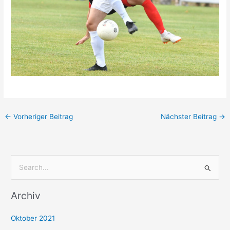
←
Vorheriger Beitrag
Nächster Beitrag
→
S
u
Archiv
c
h
Oktober 2021
e