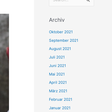
S
u
c
Archiv
h
e
Oktober 2021
n
September 2021
n
August 2021
a
Juli 2021
c
Juni 2021
h
Mai 2021
:
April 2021
März 2021
Februar 2021
Januar 2021