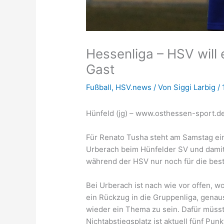
Hessenliga – HSV will 
Gast
Fußball
,
HSV.news
/ Von
Siggi Larbig
/
Hünfeld (jg) – www.osthessen-sport.d
Für Renato Tusha steht am Samstag ein 
Urberach beim Hünfelder SV und damit 
während der HSV nur noch für die best
Bei Urberach ist nach wie vor offen, 
ein Rückzug in die Gruppenliga, genaus
wieder ein Thema zu sein. Dafür müss
Nichtabstiegsplatz ist aktuell fünf Pun