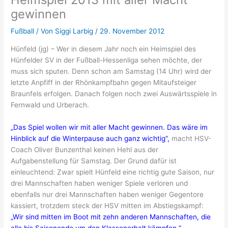
gewinnen
Fußball
/ Von
Siggi Larbig
/
29. November 2012
Hünfeld (jg) – Wer in diesem Jahr noch ein Heimspiel des
Hünfelder SV in der Fußball-Hessenliga sehen möchte, der
muss sich sputen. Denn schon am Samstag (14 Uhr) wird der
letzte Anpfiff in der Rhönkampfbahn gegen Mitaufsteiger
Braunfels erfolgen. Danach folgen noch zwei Auswärtsspiele in
Fernwald und Urberach.
„Das Spiel wollen wir mit aller Macht gewinnen. Das wäre im
Hinblick auf die Winterpause auch ganz wichtig“,
macht HSV-
Coach Oliver Bunzenthal keinen Hehl aus der
Aufgabenstellung für Samstag. Der Grund dafür ist
einleuchtend: Zwar spielt Hünfeld eine richtig gute Saison, nur
drei Mannschaften haben weniger Spiele verloren und
ebenfalls nur drei Mannschaften haben weniger Gegentore
kassiert, trotzdem steck der HSV mitten im Abstiegskampf:
„Wir sind
mitten im Boot mit zehn anderen Mannschaften, die
alle bis Saisonende um den Klassenerhalt kämpfen.“