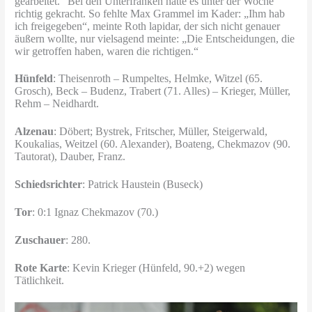
gearbeitet.“ Bei den Unterfranken hatte es unter der Woche
richtig gekracht. So fehlte Max Grammel im Kader: „Ihm hab
ich freigegeben“, meinte Roth lapidar, der sich nicht genauer
äußern wollte, nur vielsagend meinte: „Die Entscheidungen, die
wir getroffen haben, waren die richtigen.“
Hünfeld
: Theisenroth – Rumpeltes, Helmke, Witzel (65.
Grosch), Beck – Budenz, Trabert (71. Alles) – Krieger, Müller,
Rehm – Neidhardt.
Alzenau
: Döbert; Bystrek, Fritscher, Müller, Steigerwald,
Koukalias, Weitzel (60. Alexander), Boateng, Chekmazov (90.
Tautorat), Dauber, Franz.
Schiedsrichter
: Patrick Haustein (Buseck)
Tor
: 0:1 Ignaz Chekmazov (70.)
Zuschauer
: 280.
Rote Karte
: Kevin Krieger (Hünfeld, 90.+2) wegen
Tätlichkeit.