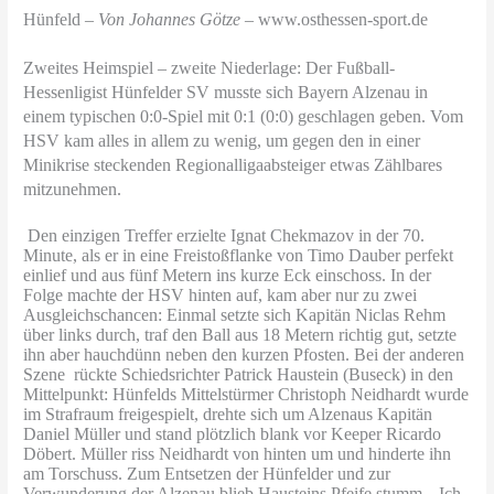
Hünfeld –
Von Johannes Götze
– www.osthessen-sport.de
Zweites Heimspiel – zweite Niederlage: Der Fußball-
Hessenligist Hünfelder SV musste sich Bayern Alzenau in
einem typischen 0:0-Spiel mit 0:1 (0:0) geschlagen geben. Vom
HSV kam alles in allem zu wenig, um gegen den in einer
Minikrise steckenden Regionalligaabsteiger etwas Zählbares
mitzunehmen.
Den einzigen Treffer erzielte Ignat Chekmazov in der 70.
Minute, als er in eine Freistoßflanke von Timo Dauber perfekt
einlief und aus fünf Metern ins kurze Eck einschoss. In der
Folge machte der HSV hinten auf, kam aber nur zu zwei
Ausgleichschancen: Einmal setzte sich Kapitän Niclas Rehm
über links durch, traf den Ball aus 18 Metern richtig gut, setzte
ihn aber hauchdünn neben den kurzen Pfosten. Bei der anderen
Szene rückte Schiedsrichter Patrick Haustein (Buseck) in den
Mittelpunkt: Hünfelds Mittelstürmer Christoph Neidhardt wurde
im Strafraum freigespielt, drehte sich um Alzenaus Kapitän
Daniel Müller und stand plötzlich blank vor Keeper Ricardo
Döbert. Müller riss Neidhardt von hinten um und hinderte ihn
am Torschuss. Zum Entsetzen der Hünfelder und zur
Verwunderung der Alzenau blieb Hausteins Pfeife stumm. „Ich