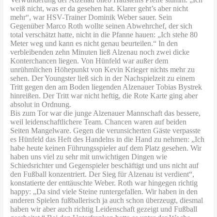
weiß nicht, was er da gesehen hat. Klarer geht’s aber nicht
mehr“, war HSV-Trainer Dominik Weber sauer. Sein
Gegenüber Marco Roth wollte seinen Abwehrchef, der sich
total verschätzt hatte, nicht in die Pfanne hauen: „Ich stehe 80
Meter weg und kann es nicht genau beurteilen.“ In den
verbleibenden zehn Minuten ließ Alzenau noch zwei dicke
Konterchancen liegen. Von Hünfeld war außer dem
unrühmlichen Höhepunkt von Kevin Krieger nichts mehr zu
sehen. Der Youngster ließ sich in der Nachspielzeit zu einem
Tritt gegen den am Boden liegenden Alzenauer Tobias Bystrek
hinreißen. Der Tritt war nicht heftig, die Rote Karte ging aber
absolut in Ordnung.
Bis zum Tor war die junge Alzenauer Mannschaft das bessere,
weil leidenschaftlichere Team. Chancen waren auf beiden
Seiten Mangelware. Gegen die verunsicherten Gäste verpasste
es Hünfeld das Heft des Handelns in die Hand zu nehmen: „Ich
habe heute keinen Führungsspieler auf dem Platz gesehen. Wir
haben uns viel zu sehr mit unwichtigen Dingen wie
Schiedsrichter und Gegenspieler beschäftigt und uns nicht auf
den Fußball konzentriert. Der Sieg für Alzenau ist verdient“,
konstatierte der enttäuschte Weber. Roth war hingegen richtig
happy: „Da sind viele Steine runtergefallen. Wir haben in den
anderen Spielen fußballerisch ja auch schon überzeugt, diesmal
haben wir aber auch richtig Leidenschaft gezeigt und Fußball