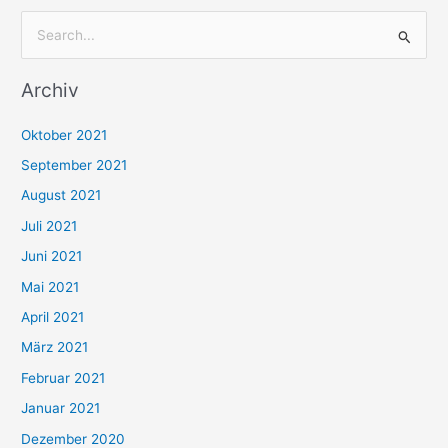
S
u
Archiv
c
h
Oktober 2021
e
September 2021
n
August 2021
n
Juli 2021
a
c
Juni 2021
h
Mai 2021
:
April 2021
März 2021
Februar 2021
Januar 2021
Dezember 2020