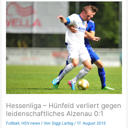
Hessenliga – Hünfeld verliert gegen
leidenschaftliches Alzenau 0:1
Fußball
,
HSV.news
/ Von
Siggi Larbig
/
17. August 2013