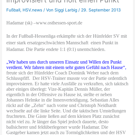
Fußball
,
HSV.news
/ Von
Siggi Larbig
/
29. September 2013
Hadamar (sk) –www.osthessen-sport.de
In der Fußball-Hessenliga erkämpfte sich der Hünfelder SV mit
einer stark ersatzgeschwächten Mannschaft einen Punkt in
Hadamar. Die Partie endete 1:1 (0:1) unentschieden.
„Wir haben uns durch unseren Einsatz und Willen den Punkt
verdient. Wir fahren mit einem sehr guten Gefühl nach Hause“,
freute sich der Hünfelder Coach Dominik Weber nach dem
Schlusspfiff. Der HSV-Trainer musste vor der Partie ordentlich
improvisieren. Er hatte viele Ausfälle zu verkraften, sich taktisch
aber einiges überlegt: Vize-Kapitän Dennis Müller, der
eigentlich in der Offensive zu Hause ist, stellte er neben
Johannes Helmke in die Innenverteidigung. Sebastian Alles
rückt auf die „Zehn“ nach vorne und Christoph Neidhardt
wechselte auf die linke Seite. Und die taktischen Umstellungen
fruchteten. Die Gäste ließen auf dem kleinen Platz zunächst
nicht viel zu. Je länger das Spiel jedoch dauerte, desto
ballsicherer und feldüberlegener wurde Hadamar. Die
Gastgeber kamen jetzt auch zu Tormöglichkeiten und der HSV