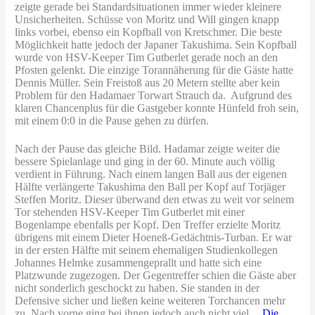
zeigte gerade bei Standardsituationen immer wieder kleinere
Unsicherheiten. Schüsse von Moritz und Will gingen knapp
links vorbei, ebenso ein Kopfball von Kretschmer. Die beste
Möglichkeit hatte jedoch der Japaner Takushima. Sein Kopfball
wurde von HSV-Keeper Tim Gutberlet gerade noch an den
Pfosten gelenkt. Die einzige Torannäherung für die Gäste hatte
Dennis Müller. Sein Freistoß aus 20 Metern stellte aber kein
Problem für den Hadamaer Torwart Strauch da. Aufgrund des
klaren Chancenplus für die Gastgeber konnte Hünfeld froh sein,
mit einem 0:0 in die Pause gehen zu dürfen.
Nach der Pause das gleiche Bild. Hadamar zeigte weiter die
bessere Spielanlage und ging in der 60. Minute auch völlig
verdient in Führung. Nach einem langen Ball aus der eigenen
Hälfte verlängerte Takushima den Ball per Kopf auf Torjäger
Steffen Moritz. Dieser überwand den etwas zu weit vor seinem
Tor stehenden HSV-Keeper Tim Gutberlet mit einer
Bogenlampe ebenfalls per Kopf. Den Treffer erzielte Moritz
übrigens mit einem Dieter Hoeneß-Gedächtnis-Turban. Er war
in der ersten Hälfte mit seinem ehemaligen Studienkollegen
Johannes Helmke zusammengeprallt und hatte sich eine
Platzwunde zugezogen. Der Gegentreffer schien die Gäste aber
nicht sonderlich geschockt zu haben. Sie standen in der
Defensive sicher und ließen keine weiteren Torchancen mehr
zu. Nach vorne ging bei ihnen jedoch auch nicht viel.
„Die