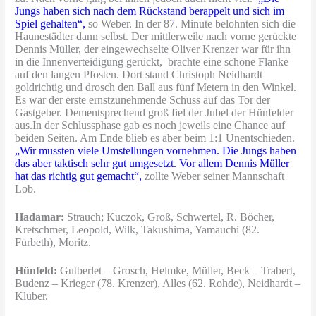
Jungs haben sich nach dem Rückstand berappelt und sich im
Spiel gehalten“,
so Weber. In der 87. Minute belohnten sich die
Haunestädter dann selbst. Der mittlerweile nach vorne gerückte
Dennis Müller, der eingewechselte Oliver Krenzer war für ihn
in die Innenverteidigung gerückt, brachte eine schöne Flanke
auf den langen Pfosten. Dort stand Christoph Neidhardt
goldrichtig und drosch den Ball aus fünf Metern in den Winkel.
Es war der erste ernstzunehmende Schuss auf das Tor der
Gastgeber. Dementsprechend groß fiel der Jubel der Hünfelder
aus.In der Schlussphase gab es noch jeweils eine Chance auf
beiden Seiten. Am Ende blieb es aber beim 1:1 Unentschieden.
„Wir mussten viele Umstellungen vornehmen. Die Jungs haben
das aber taktisch sehr gut umgesetzt. Vor allem Dennis Müller
hat das richtig gut gemacht“,
zollte Weber seiner Mannschaft
Lob.
Hadamar:
Strauch; Kuczok, Groß, Schwertel, R. Böcher,
Kretschmer, Leopold, Wilk, Takushima, Yamauchi (82.
Fürbeth), Moritz.
Hünfeld:
Gutberlet – Grosch, Helmke, Müller, Beck – Trabert,
Budenz – Krieger (78. Krenzer), Alles (62. Rohde), Neidhardt –
Klüber.