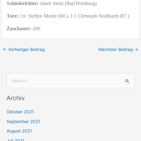
Schiedsrichter:
Janek Steitz (Bad Homburg)
Tore:
1:0 Steffen Moritz (60.), 1:1 Christoph Neidhardt (87.)
Zuschauer:
200.
←
Vorheriger Beitrag
Nächster Beitrag
→
S
u
Archiv
c
h
Oktober 2021
e
September 2021
n
August 2021
n
Juli 2021