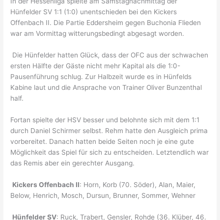
In der Hessenliga spielte am Samstagnachmittag der
Hünfelder SV 1:1 (1:0) unentschieden bei den Kickers
Offenbach II. Die Partie Eddersheim gegen Buchonia Flieden
war am Vormittag witterungsbedingt abgesagt worden.
Die Hünfelder hatten Glück, dass der OFC aus der schwachen
ersten Hälfte der Gäste nicht mehr Kapital als die 1:0-
Pausenführung schlug. Zur Halbzeit wurde es in Hünfelds
Kabine laut und die Ansprache von Trainer Oliver Bunzenthal
half.
Fortan spielte der HSV besser und belohnte sich mit dem 1:1
durch Daniel Schirmer selbst. Rehm hatte den Ausgleich prima
vorbereitet. Danach hatten beide Seiten noch je eine gute
Möglichkeit das Spiel für sich zu entscheiden. Letztendlich war
das Remis aber ein gerechter Ausgang.
Kickers Offenbach II
: Horn, Korb (70. Söder), Alan, Maier,
Below, Henrich, Mosch, Dursun, Brunner, Sommer, Wehner
Hünfelder SV
: Ruck, Trabert, Gensler, Rohde (36. Klüber, 46.