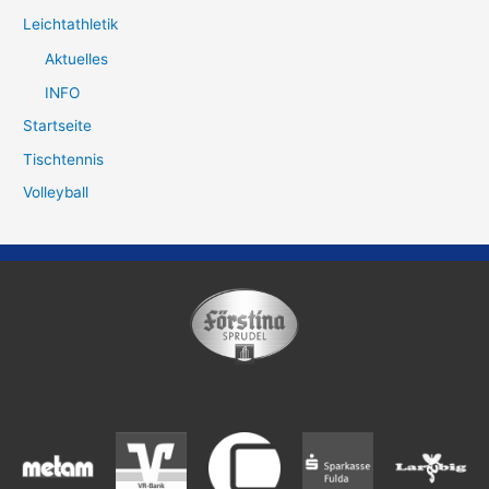
Leichtathletik
Aktuelles
INFO
Startseite
Tischtennis
Volleyball