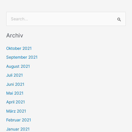
S
u
Archiv
c
h
Oktober 2021
e
September 2021
n
August 2021
n
Juli 2021
a
c
Juni 2021
h
Mai 2021
:
April 2021
März 2021
Februar 2021
Januar 2021